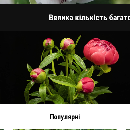
Велика кількість багатолі
Півонія
ПЕРЕГЛЯНУТИ
Популярні