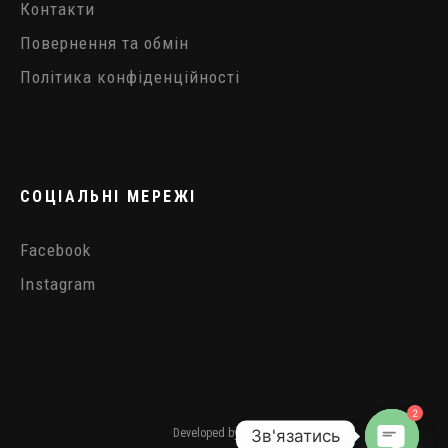
Контакти
Повернення та обмін
Політика конфіденційності
СОЦІАЛЬНІ МЕРЕЖІ
Facebook
Instagram
2
Зв'язатись
Developed by
Simbo