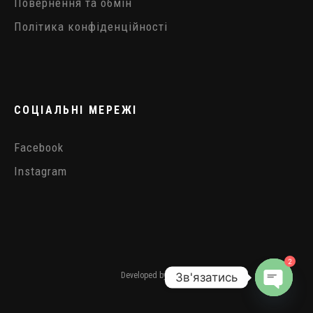
Повернення та обмін
Політика конфіденційності
СОЦІАЛЬНІ МЕРЕЖІ
Facebook
Instagram
2
Зв'язатись
Developed by
Simbo
OPEN