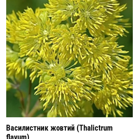
Василистник жовтий (Thalictrum
flavum)