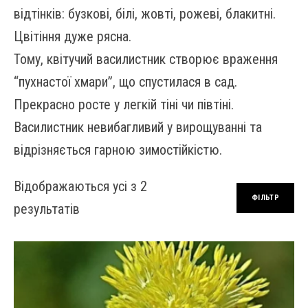
відтінків: бузкові, білі, жовті, рожеві, блакитні.
Цвітіння дуже рясна.
Тому, квітучий василистник створює враження
“пухнастої хмари”, що спустилася в сад.
Прекрасно росте у легкій тіні чи півтіні.
Василистник невибагливий у вирощуванні та
відрізняється гарною зимостійкістю.
Відображаються усі з 2
ФІЛЬТР
Сортовано за останнім
результатів