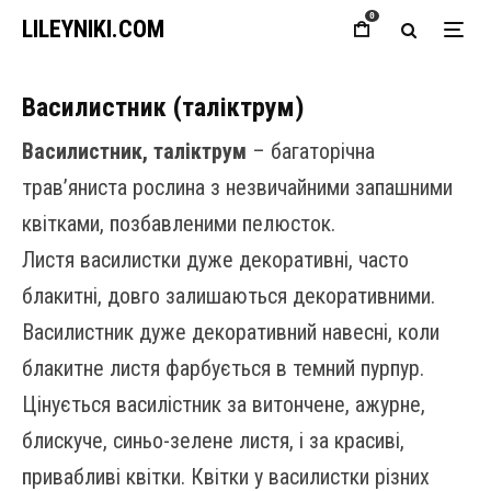
0
LILEYNIKI.COM
Василистник (таліктрум)
Василистник, таліктрум
– багаторічна
трав’яниста рослина з незвичайними запашними
квітками, позбавленими пелюсток.
Листя василистки дуже декоративні, часто
блакитні, довго залишаються декоративними.
Василистник дуже декоративний навесні, коли
блакитне листя фарбується в темний пурпур.
Цінується василістник за витончене, ажурне,
блискуче, синьо-зелене листя, і за красиві,
привабливі квітки. Квітки у василистки різних