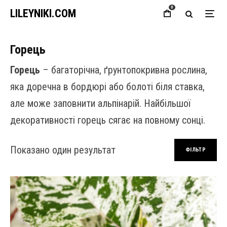
0
LILEYNIKI.COM
Горець
Горець
– багаторічна, ґрунтопокривна рослина,
яка доречна в бордюрі або болоті біля ставка,
але може заповнити альпінарій. Найбільшої
декоративності горець сягає на повному сонці.
Показано один результат
ФІЛЬТР