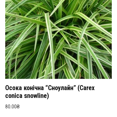
Осока конічна “Сноулайн” (Сarex
conica snowline)
80.00
₴