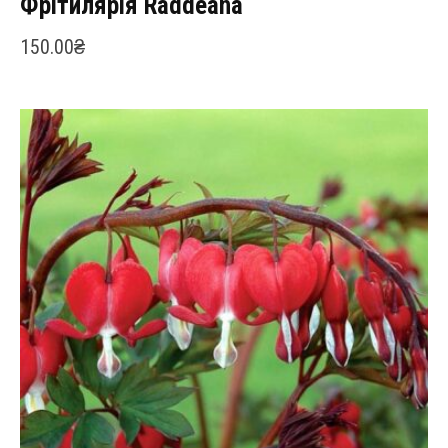
Фрітилярія Raddeana
150.00
₴