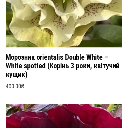
Морозник orientalis Double White –
White spotted (Корінь 3 роки, квітучий
кущик)
400.00
₴