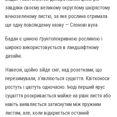
завдяки своєму великому округлому шкірястому
вічнозеленому листю, за яке рослина отримала
ще одну повсякденну назву — Слонові вуха.
Бадан є цінною ґрунтопокривною рослиною і
широко використовується в ландшафтному
дизайні.
Навесні, щойно зійде сніг, над розетками, що
перезимували, з’являються суцвіття. Квітконоси
ростуть і цвітуть одночасно. Іноді перший ярус
суцвіття розкривається майже на рівні листя або
навіть виявляється затиснутим між пружним
листям, але, коли відкриється останній