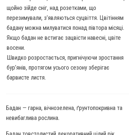
щойно зійде сніг, над розетками, що
перезимували, з’являються суцвіття. Цвітінням
бадану можна милуватися понад півтора місяці.
Якщо бадан не встигає зацвісти навесні, цвіте
восени.
Швидко розростається, пригнічуючи зростання
бур’янів, протягом усього сезону зберігає
барвисте листя.
Бадан — гарна, вічнозелена, ґрунтопокривна та
невибаглива рослина.
Бадан товстолистий декоративний цілий рік