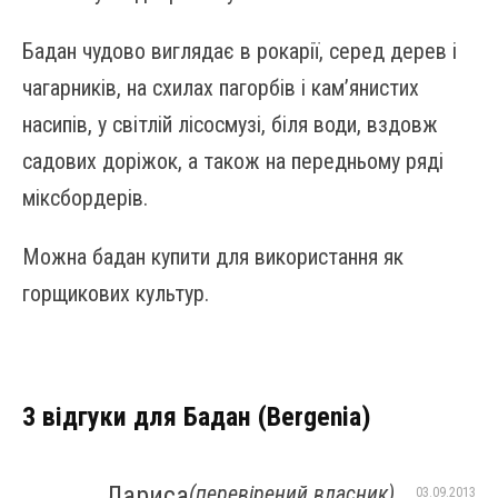
Бадан чудово виглядає в рокарії, серед дерев і
чагарників, на схилах пагорбів і кам’янистих
насипів, у світлій лісосмузі, біля води, вздовж
садових доріжок, а також на передньому ряді
міксбордерів.
Можна бадан купити для використання як
горщикових культур.
3 відгуки для
Бадан (Bergenia)
Лариса
(перевірений власник)
03.09.2013