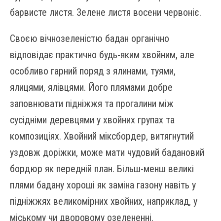
барвисте листя. Зелене листя восени червоніє.
Своєю вічнозеленістю бадан органічно
відповідає практично будь-яким хвойним, але
особливо гарний поряд з ялинами, туями,
ялицями, ялівцями. Його плямами добре
заповнювати підніжжя та прогалини між
сусідніми деревцями у хвойних групах та
композиціях. Хвойний міксбордер, витягнутий
уздовж доріжки, може мати чудовий бадановий
бордюр як передній план. Більш-менш великі
плями бадану хороші як заміна газону навіть у
підніжжях великомірних хвойних, наприклад, у
міському чи дворовому озелененні.