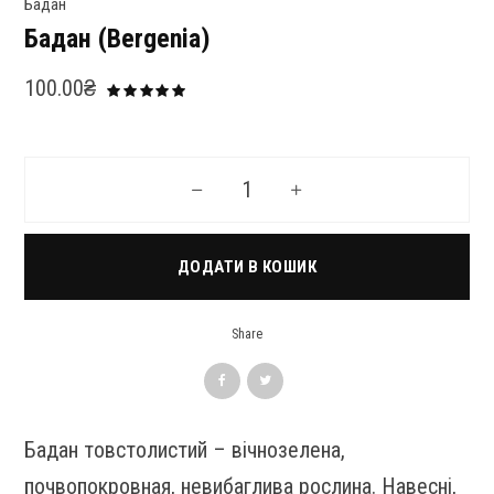
Бадан
Бадан (Bergenia)
100.00
₴
Бадан (Bergenia) кількість
ДОДАТИ В КОШИК
Share
Бадан товстолистий – вічнозелена,
почвопокровная, невибаглива рослина. Навесні,