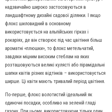
надзвичайно широко застосовуються в
ландшафтному дизайні садової ділянки. І якщо
флокс шиловидний в основному
використовується на альпійських гірках і
рокаріях, де він створює під час цвітіння більш
ароматні «плюшки», то флокс метельчатий,
завдяки міцним високим стеблам на яких
розташовуються великі кулясті або пірамідальні
шапки квітів різних відтінків – використовується
ширше. Ці квіти мають тривалий період цвітіння.
По-перше, флокс волотистий ідеальний як
одиночні посадки, особливо на зеленій гладі
газону. При цьому, використовуючи тільки один