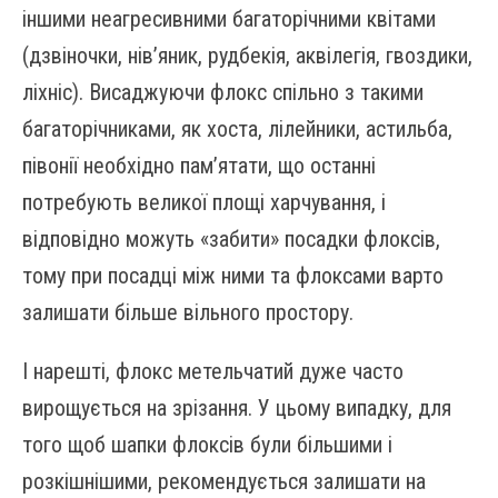
іншими неагресивними багаторічними квітами
(дзвіночки, нів’яник, рудбекія, аквілегія, гвоздики,
ліхніс). Висаджуючи флокс спільно з такими
багаторічниками, як хоста, лілейники, астильба,
півонії необхідно пам’ятати, що останні
потребують великої площі харчування, і
відповідно можуть «забити» посадки флоксів,
тому при посадці між ними та флоксами варто
залишати більше вільного простору.
І нарешті, флокс метельчатий дуже часто
вирощується на зрізання. У цьому випадку, для
того щоб шапки флоксів були більшими і
розкішнішими, рекомендується залишати на