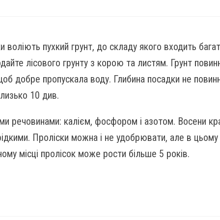
ки воліють пухкий грунт, до складу якого входить багат
дайте лісового грунту з корою та листям. Грунт пови
щоб добре пропускала воду. Глибина посадки не повинна
лизько 10 див.
ми речовинами: калієм, фосфором і азотом. Восени к
рідкими. Проліски можна і не удобрювати, але в цьому 
ому місці пролісок може рости більше 5 років.