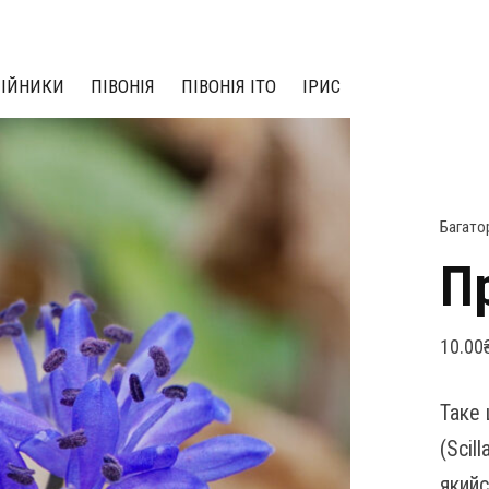
ЛІЙНИКИ
ПІВОНІЯ
ПІВОНІЯ ІТО
ІРИС
Багато
Пр
10.00
Таке 
(Scil
якийс