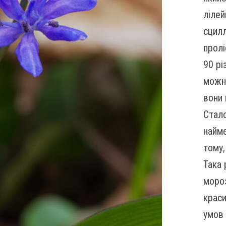
лілей
сцилл
пролі
90 рі
можна
вони 
Стало
найме
тому,
Така 
мороз
краси
умов