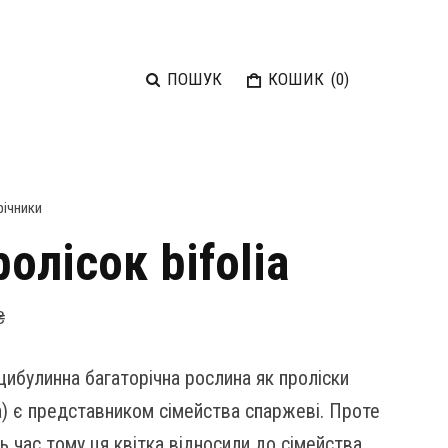
ПОШУК
КОШИК
(
0
)
річники
олісок bifolia
₴
цибулинна багаторічна рослина як проліски
la) є представником сімейства спаржеві. Проте
ь час тому ця квітка відносили до сімейства