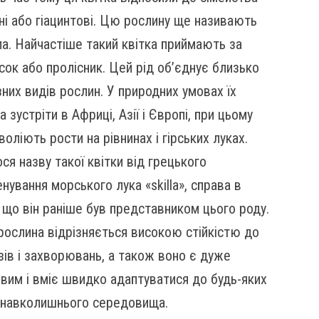
ні або гіацинтові. Цю рослину ще називають
а. Найчастіше такий квітка приймають за
сок або пролісник. Цей рід об’єднує близько
зних видів рослин. У природних умовах їх
 зустріти в Африці, Азії і Європі, при цьому
воліють рости на рівнинах і гірських луках.
ся назву такої квітки від грецького
нування морського лука «skilla», справа в
 що він раніше був представником цього роду.
рослина відрізняється високою стійкістю до
ів і захворювань, а також воно є дуже
вим і вміє швидко адаптуватися до будь-яких
 навколишнього середовища.