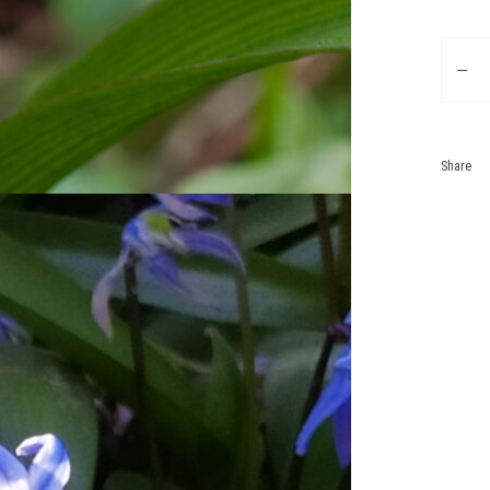
Пролісо
Share