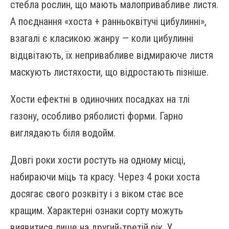
стебла рослин, що мають малопривабливе листя.
А поєднання «хоста + ранньоквітучі цибулинні»,
взагалі є класикою жанру — коли цибулинні
відцвітають, їх непривабливе відмираюче листя
маскують листяхости, що відростають пізніше.
Хости ефектні в одиночних посадках на тлі
газону, особливо ряболисті форми. Гарно
виглядають біля водойм.
Довгі роки хости ростуть на одному місці,
набираючи міць та красу. Через 4 роки хоста
досягає свого розквіту і з віком стає все
кращим. Характерні ознаки сорту можуть
виявитися лише на другий-третій рік. У