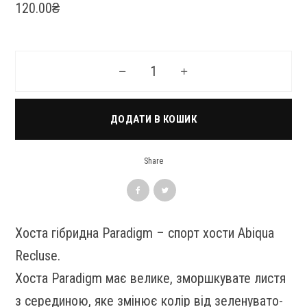
120.00
₴
Хоста гібридна Paradigm кількість
ДОДАТИ В КОШИК
Share
Хоста гібридна Paradigm – спорт хости Abiqua
Recluse.
Хоста Paradigm має велике, зморшкувате листя
з серединою, яке змінює колір від зеленувато-