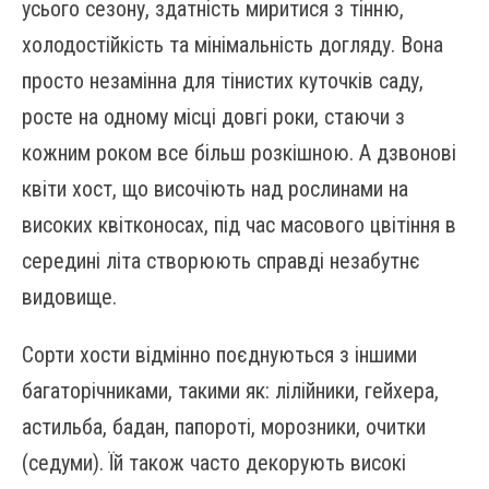
усього сезону, здатність миритися з тінню,
холодостійкість та мінімальність догляду. Вона
просто незамінна для тінистих куточків саду,
росте на одному місці довгі роки, стаючи з
кожним роком все більш розкішною. А дзвонові
квіти хост, що височіють над рослинами на
високих квітконосах, під час масового цвітіння в
середині літа створюють справді незабутнє
видовище.
Сорти хости відмінно поєднуються з іншими
багаторічниками, такими як: лілійники, гейхера,
астильба, бадан, папороті, морозники, очитки
(седуми). Їй також часто декорують високі