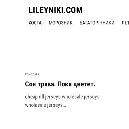
LILEYNIKI.COM
ХОСТА
МОРОЗНИК
БАГАТОРІЧНИКИ
ЛІ
Сон-трава
Сон трава. Пока цветет.
cheap nfl jerseys wholesale jerseys
wholesale jerseys...